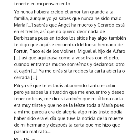
tenerte en mi pensamiento.
Yo nunca hubiera creído el amor tan grande a la
familia, aunque yo ya sabes que nunca he sido malo
María […] sabrás que Ángel ha muerto y Gerardo está
en el frente, así que no quiero decir nada de
Berbinzana pues en todos los sitios hay algo, también
te digo que aquí se encuentra Idelfonso hermano de
Fortún, Paco el de los violines, Miguel el hijo de Alfaro
[…] así que aquí pasa como a vosotras con el pelo,
cuando entramos mucho sonreímos y decíamos: otro
al cajón […] Ya me dirás si la recibes la carta abierta o
cerrada […]
Pili ya sé que te estarás aburriendo tanto escribir
pero ya sabes la situación que me encuentro y deseo
tener noticias, me dices también que mi última carta
era muy triste y que no se la leíste toda a María pues
a mí me parecía era de alegría algo más triste podía
haber sido era el día que tuve la noticia de la muerte
de mi hermano y después la carta que me hizo que
pasara mal rato….
Blas Díez»