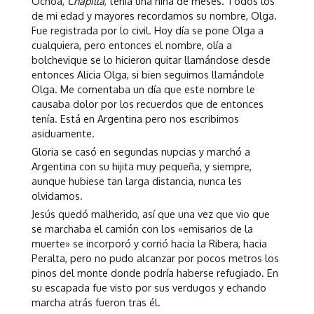
Ochoa,
Chapilla
, tenía una niña de meses. Todos los
de mi edad y mayores recordamos su nombre, Olga.
Fue registrada por lo civil. Hoy día se pone Olga a
cualquiera, pero entonces el nombre, olía a
bolchevique se lo hicieron quitar llamándose desde
entonces Alicia Olga, si bien seguimos llamándole
Olga. Me comentaba un día que este nombre le
causaba dolor por los recuerdos que de entonces
tenía. Está en Argentina pero nos escribimos
asiduamente.
Gloria se casó en segundas nupcias y marchó a
Argentina con su hijita muy pequeña, y siempre,
aunque hubiese tan larga distancia, nunca les
olvidamos.
Jesús quedó malherido, así que una vez que vio que
se marchaba el camión con los «emisarios de la
muerte» se incorporó y corrió hacia la Ribera, hacia
Peralta, pero no pudo alcanzar por pocos metros los
pinos del monte donde podría haberse refugiado. En
su escapada fue visto por sus verdugos y echando
marcha atrás fueron tras él.