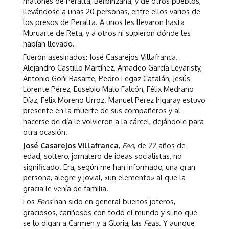
matones de Peralta, Berbinzana, y de otros pueblos,
llevándose a unas 20 personas, entre ellos varios de
los presos de Peralta. A unos les llevaron hasta
Muruarte de Reta, y a otros ni supieron dónde les
habían llevado.
Fueron asesinados: José Casarejos Villafranca,
Alejandro Castillo Martínez, Amadeo García Leyaristy,
Antonio Goñi Basarte, Pedro Legaz Catalán, Jesús
Lorente Pérez, Eusebio Malo Falcón, Félix Medrano
Díaz, Félix Moreno Urroz. Manuel Pérez Irigaray estuvo
presente en la muerte de sus compañeros y al
hacerse de día le volvieron a la cárcel, dejándole para
otra ocasión.
José Casarejos Villafranca
,
Feo
, de 22 años de
edad, soltero, jornalero de ideas socialistas, no
significado. Era, según me han informado, una gran
persona, alegre y jovial, «un elemento» al que la
gracia le venía de familia.
Los
Feos
han sido en general buenos joteros,
graciosos, cariñosos con todo el mundo y si no que
se lo digan a Carmen y a Gloria, las
Feas
. Y aunque