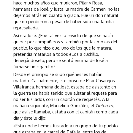
hace muchos años que murieron, Pilar y Rosa,
hermanas de José, y Justa, la madre de Carmen, no las
dejemos atrás en cuanto a gracia. Fue un don natural
que no perdieron a pesar de haber sido una familia
represaliada.
Así era José. ¿Fue tal vez la envidia de que se hacía
querer por compañeros y también por las mozas del
pueblo, lo que hizo que, uno de los que le matara,
pretendía matarlos a todos ellos a cuchillo,
denegándoselo, pero se sentó encima de José a
fumarse un cigarrillo?
Desde el principio se supo quiénes les habían
matado. Casualmente, el esposo de Pilar Casarejos
Villafranca, hermana de José, estaba de asistente en
la guerra (se había tenido que alistar al requeté para
no ser fusilado), con un capitán de requetés. A la
mañana siguiente, Marcelino González, el
Tintorero
,
que así se llamaba, estaba con el capitán como cada
día y éste le dijo:
«Esta noche hemos fusilado a un grupo de tu pueblo
que estaba en la cárcel de Tafalla, entre los de