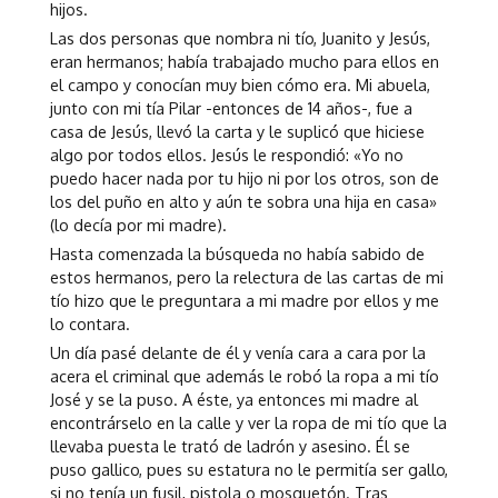
hijos.
Las dos personas que nombra ni tío, Juanito y Jesús,
eran hermanos; había trabajado mucho para ellos en
el campo y conocían muy bien cómo era. Mi abuela,
junto con mi tía Pilar -entonces de 14 años-, fue a
casa de Jesús, llevó la carta y le suplicó que hiciese
algo por todos ellos. Jesús le respondió: «Yo no
puedo hacer nada por tu hijo ni por los otros, son de
los del puño en alto y aún te sobra una hija en casa»
(lo decía por mi madre).
Hasta comenzada la búsqueda no había sabido de
estos hermanos, pero la relectura de las cartas de mi
tío hizo que le preguntara a mi madre por ellos y me
lo contara.
Un día pasé delante de él y venía cara a cara por la
acera el criminal que además le robó la ropa a mi tío
José y se la puso. A éste, ya entonces mi madre al
encontrárselo en la calle y ver la ropa de mi tío que la
llevaba puesta le trató de ladrón y asesino. Él se
puso gallico, pues su estatura no le permitía ser gallo,
si no tenía un fusil, pistola o mosquetón. Tras