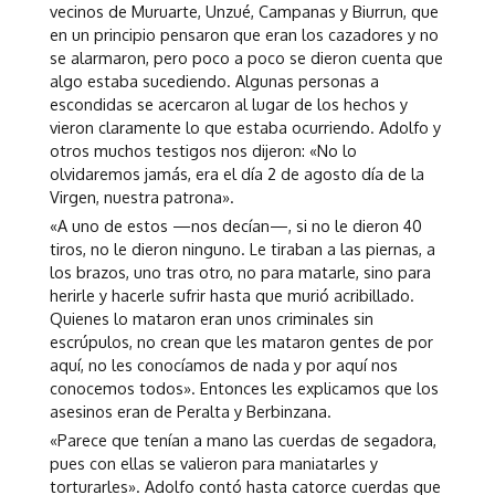
vecinos de Muruarte, Unzué, Campanas y Biurrun, que
en un principio pensaron que eran los cazadores y no
se alarmaron, pero poco a poco se dieron cuenta que
algo estaba sucediendo. Algunas personas a
escondidas se acercaron al lugar de los hechos y
vieron claramente lo que estaba ocurriendo. Adolfo y
otros muchos testigos nos dijeron: «No lo
olvidaremos jamás, era el día 2 de agosto día de la
Virgen, nuestra patrona».
«A uno de estos —nos decían—, si no le dieron 40
tiros, no le dieron ninguno. Le tiraban a las piernas, a
los brazos, uno tras otro, no para matarle, sino para
herirle y hacerle sufrir hasta que murió acribillado.
Quienes lo mataron eran unos criminales sin
escrúpulos, no crean que les mataron gentes de por
aquí, no les conocíamos de nada y por aquí nos
conocemos todos». Entonces les explicamos que los
asesinos eran de Peralta y Berbinzana.
«Parece que tenían a mano las cuerdas de segadora,
pues con ellas se valieron para maniatarles y
torturarles». Adolfo contó hasta catorce cuerdas que