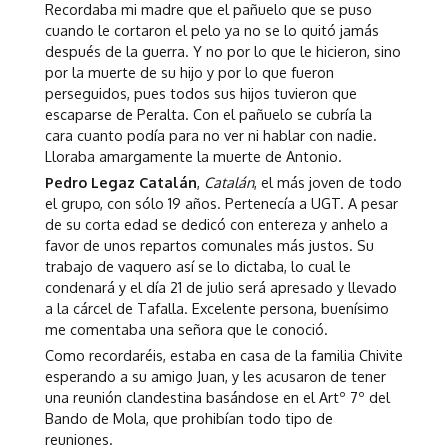
Recordaba mi madre que el pañuelo que se puso
cuando le cortaron el pelo ya no se lo quitó jamás
después de la guerra. Y no por lo que le hicieron, sino
por la muerte de su hijo y por lo que fueron
perseguidos, pues todos sus hijos tuvieron que
escaparse de Peralta. Con el pañuelo se cubría la
cara cuanto podía para no ver ni hablar con nadie.
Lloraba amargamente la muerte de Antonio.
Pedro Legaz Catalán
,
Catalán
, el más joven de todo
el grupo, con sólo 19 años. Pertenecía a UGT. A pesar
de su corta edad se dedicó con entereza y anhelo a
favor de unos repartos comunales más justos. Su
trabajo de vaquero así se lo dictaba, lo cual le
condenará y el día 21 de julio será apresado y llevado
a la cárcel de Tafalla. Excelente persona, buenísimo
me comentaba una señora que le conoció.
Como recordaréis, estaba en casa de la familia Chivite
esperando a su amigo Juan, y les acusaron de tener
una reunión clandestina basándose en el Artº 7º del
Bando de Mola, que prohibían todo tipo de
reuniones.