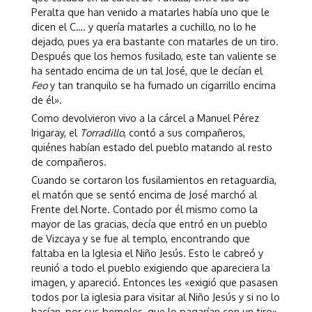
Peralta que han venido a matarles había uno que le
dicen el C…. y quería matarles a cuchillo, no lo he
dejado, pues ya era bastante con matarles de un tiro.
Después que los hemos fusilado, este tan valiente se
ha sentado encima de un tal José, que le decían el
Feo
y tan tranquilo se ha fumado un cigarrillo encima
de él».
Como devolvieron vivo a la cárcel a Manuel Pérez
Irigaray, el
Torradillo
, contó a sus compañeros,
quiénes habían estado del pueblo matando al resto
de compañeros.
Cuando se cortaron los fusilamientos en retaguardia,
el matón que se sentó encima de José marchó al
Frente del Norte. Contado por él mismo como la
mayor de las gracias, decía que entró en un pueblo
de Vizcaya y se fue al templo, encontrando que
faltaba en la Iglesia el Niño Jesús. Esto le cabreó y
reunió a todo el pueblo exigiendo que apareciera la
imagen, y apareció. Entonces les «exigió que pasasen
todos por la iglesia para visitar al Niño Jesús y si no lo
hacían, por sus bemoles, que lo pagarían con un tiro»,