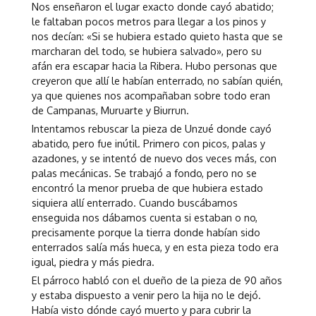
Nos enseñaron el lugar exacto donde cayó abatido;
le faltaban pocos metros para llegar a los pinos y
nos decían: «Si se hubiera estado quieto hasta que se
marcharan del todo, se hubiera salvado», pero su
afán era escapar hacia la Ribera. Hubo personas que
creyeron que allí le habían enterrado, no sabían quién,
ya que quienes nos acompañaban sobre todo eran
de Campanas, Muruarte y Biurrun.
Intentamos rebuscar la pieza de Unzué donde cayó
abatido, pero fue inútil. Primero con picos, palas y
azadones, y se intentó de nuevo dos veces más, con
palas mecánicas. Se trabajó a fondo, pero no se
encontró la menor prueba de que hubiera estado
siquiera allí enterrado. Cuando buscábamos
enseguida nos dábamos cuenta si estaban o no,
precisamente porque la tierra donde habían sido
enterrados salía más hueca, y en esta pieza todo era
igual, piedra y más piedra.
El párroco habló con el dueño de la pieza de 90 años
y estaba dispuesto a venir pero la hija no le dejó.
Había visto dónde cayó muerto y para cubrir la