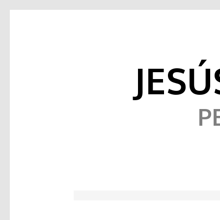
JES
P