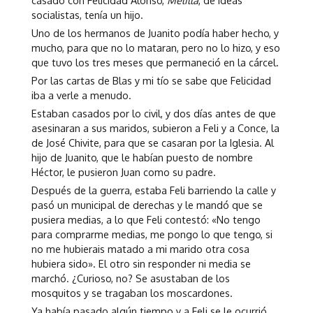
casado con Felicidad Alonso,
Melilla
, de ideas
socialistas, tenía un hijo.
Uno de los hermanos de Juanito podía haber hecho, y
mucho, para que no lo mataran, pero no lo hizo, y eso
que tuvo los tres meses que permaneció en la cárcel.
Por las cartas de Blas y mi tío se sabe que Felicidad
iba a verle a menudo.
Estaban casados por lo civil, y dos días antes de que
asesinaran a sus maridos, subieron a Feli y a Conce, la
de José Chivite, para que se casaran por la Iglesia. Al
hijo de Juanito, que le habían puesto de nombre
Héctor, le pusieron Juan como su padre.
Después de la guerra, estaba Feli barriendo la calle y
pasó un municipal de derechas y le mandó que se
pusiera medias, a lo que Feli contestó: «No tengo
para comprarme medias, me pongo lo que tengo, si
no me hubierais matado a mi marido otra cosa
hubiera sido». El otro sin responder ni media se
marchó. ¿Curioso, no? Se asustaban de los
mosquitos y se tragaban los moscardones.
Ya había pasado algún tiempo y a Feli se le ocurrió