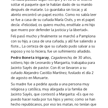
soltar el paquete que le habían dado de su marido
después de matarle. Lo guardaba sin tocar, y al
abrirlo encontró un papel escrito. Como no sabía leer
se fue a casa de su cuñada María Osés, y en el papel
decía: «Felicidad, os quiero mucho, enséñale a mi hijo
que muero por defender la justicia y la libertad».
Feli pasó mucho y finalmente se marchó a Pamplona
con su hijo, a casa de una cuñada, y allí fue saliendo a
flote… La certeza de que su cuñado pudo salvar a su
esposo y no lo hiciera, fue un sufrimiento añadido.
Pedro Boneta Irigaray
,
Cagaderecho
, de 30 años,
soltero, hijo de Leonardo y Margarita, trabajaba para
Jacinto Sayés de pastor. Con él se llevaron a su
cuñado Alejandro Castillo Martínez, fusilado el día 2
de agosto en Muruarte.
Su madre fue a pedirle ayuda a una persona muy
religiosa y católica, muy allegada a la familia de
Jacinto Sayés, que contestó a Margarita: «Es que no
puedo hacer nada por tus hijos y yerno; como se han
hecho republicanos, por eso les matan, no tenían que