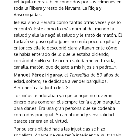
«el águila negra», bien conocidos por sus crímenes en
toda la Ribera y resto de Navarra, La Rioja y
Vascongadas.
Jesusa vino a Peralta como tantas otras veces y se lo
encontró. Este como lo más normal del mundo la
saludó y ella le negó el saludo y le trató de matón. Él
todavía se puso gallo ¡pues no tenía poco orgullo!, y
entonces ella le descubrió clara y llanamente cómo
se había enterado de lo que le estaba diciendo,
cortándole: «No se te ocurra saludarme en tu vida,
canalla, matón, que dejaste a mis hijos sin padre…».
Manuel Pérez Irigaray
, el
Torradillo
, de 59 años de
edad, soltero, se dedicaba a vender barquillos.
Pertenecía a la Junta de UGT.
Los niños le adoraban ya que aunque no tuvieran
dinero para comprar, él siempre tenía algún barquillo
para darles. Era una gran persona que se codeaba
con todos por igual. Su amabilidad y servicialidad
parece ser era en él, virtud.
Por su sensibilidad hacia las injusticias se hizo
socialista. Aparte de que tenía inteligencia, su trabajo