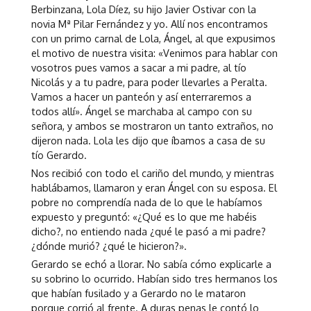
Berbinzana, Lola Díez, su hijo Javier Ostivar con la
novia Mª Pilar Fernández y yo. Allí nos encontramos
con un primo carnal de Lola, Ángel, al que expusimos
el motivo de nuestra visita: «Venimos para hablar con
vosotros pues vamos a sacar a mi padre, al tío
Nicolás y a tu padre, para poder llevarles a Peralta.
Vamos a hacer un panteón y así enterraremos a
todos allí». Ángel se marchaba al campo con su
señora, y ambos se mostraron un tanto extraños, no
dijeron nada. Lola les dijo que íbamos a casa de su
tío Gerardo.
Nos recibió con todo el cariño del mundo, y mientras
hablábamos, llamaron y eran Ángel con su esposa. El
pobre no comprendía nada de lo que le habíamos
expuesto y preguntó: «¿Qué es lo que me habéis
dicho?, no entiendo nada ¿qué le pasó a mi padre?
¿dónde murió? ¿qué le hicieron?».
Gerardo se echó a llorar. No sabía cómo explicarle a
su sobrino lo ocurrido. Habían sido tres hermanos los
que habían fusilado y a Gerardo no le mataron
porque corrió al frente. A duras penas le contó lo