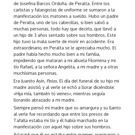
de Josefina Barcos Orduña, de Peralta. Entre los
carlistas y falangistas de uniforme se sumaron a la
manifestación los matones a sueldo. Hubo un padre
de Peralta, uno de los cabecillas, si bien salvó a
muchas personas, todo hay que decirlo, que llevó a
un hijo de 3 años sentado sobre sus hombros. Este
hijo tuvo la mala suerte de morir en accidente. Era
extraordinario, en Peralta se le apreciaba mucho. El
padre había hecho mucho bien a mi familia,
impidiendo que mataran a mi abuela Filomena y mi
tío Rafael, a la señora Angelita, a mi madre y a otras
muchísimas personas.
Era Juanito Asín,
Pelos
. El día del funeral de su hijo mi
madre asistió, y al verle se echó a llorar diciéndole:
«Hija mía, también tú vienes», mientras seguía
llorando abrazado a mi madre.
Siempre pensó mi madre que su amargura y su llanto
al verle fue recordando que entre los presos de
Tafalla estaba mi tío y él había marchado en la
manifestación con aquel hijo sobre sus hombros.
Aclararé que él no estaba entre quienes asesinaron a