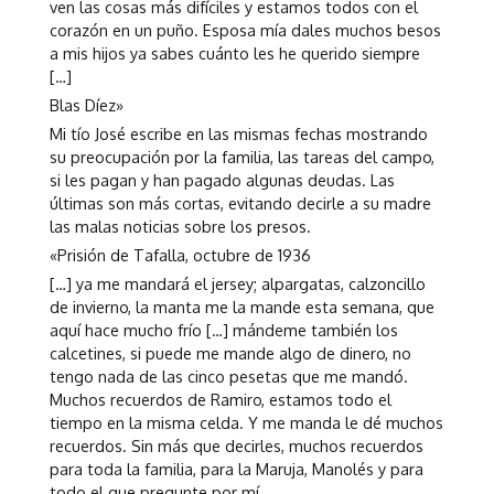
ven las cosas más difíciles y estamos todos con el
corazón en un puño. Esposa mía dales muchos besos
a mis hijos ya sabes cuánto les he querido siempre
[…]
Blas Díez»
Mi tío José escribe en las mismas fechas mostrando
su preocupación por la familia, las tareas del campo,
si les pagan y han pagado algunas deudas. Las
últimas son más cortas, evitando decirle a su madre
las malas noticias sobre los presos.
«Prisión de Tafalla, octubre de 1936
[…] ya me mandará el jersey; alpargatas, calzoncillo
de invierno, la manta me la mande esta semana, que
aquí hace mucho frío […] mándeme también los
calcetines, si puede me mande algo de dinero, no
tengo nada de las cinco pesetas que me mandó.
Muchos recuerdos de Ramiro, estamos todo el
tiempo en la misma celda. Y me manda le dé muchos
recuerdos. Sin más que decirles, muchos recuerdos
para toda la familia, para la Maruja, Manolés y para
todo el que pregunte por mí.