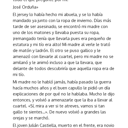
José Orduña»
El jersey lo había hecho mi abuela, y se lo había
mandado ya junto con la ropa de invierno. Días más
tarde de ser asesinado, se encontró mi madre con
uno de los matones y llevaba puesta su ropa,
¡remangado tenía que llevarla pues era pequeño de
estatura y mi tío era alto! Mi madre al verle le trató
de matón y ladrón. El otro se puso gallico y le
amenazó con llevarle al cuartel, pero mi madre no se
amilanó y le animó incluso a que la llevara, que
delante de todos descubriría que aquella ropa era de
mi tío.
Mi madre no le habló jamás, había pasado la guerra
hacía muchos años y el buen capullo le pidió un día
explicaciones de por qué no le hablaba. Mucho le dijo
entonces, y volvió a amenazarle que la iba a llevar al
cuartel. «Sí, mira a ver si te atreves, vamos si tan
gallo te sientes…». De nuevo volvió a grandes las
orejas y se marchó.
El joven Julián Castiella, muerto en el frente, era novio