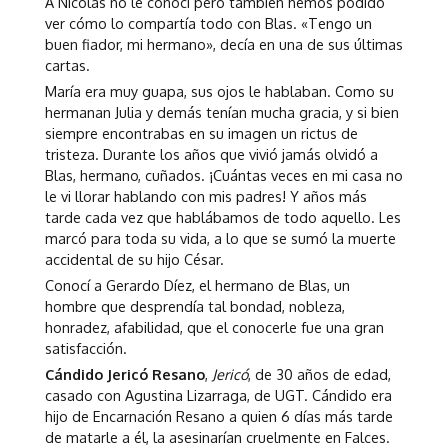
A Nicolás no le conocí pero también hemos podido
ver cómo lo compartía todo con Blas. «Tengo un
buen fiador, mi hermano», decía en una de sus últimas
cartas.
María era muy guapa, sus ojos le hablaban. Como su
hermanan Julia y demás tenían mucha gracia, y si bien
siempre encontrabas en su imagen un rictus de
tristeza. Durante los años que vivió jamás olvidó a
Blas, hermano, cuñados. ¡Cuántas veces en mi casa no
le vi llorar hablando con mis padres! Y años más
tarde cada vez que hablábamos de todo aquello. Les
marcó para toda su vida, a lo que se sumó la muerte
accidental de su hijo César.
Conocí a Gerardo Díez, el hermano de Blas, un
hombre que desprendía tal bondad, nobleza,
honradez, afabilidad, que el conocerle fue una gran
satisfacción.
Cándido Jericó Resano
,
Jericó
, de 30 años de edad,
casado con Agustina Lizarraga, de UGT. Cándido era
hijo de Encarnación Resano a quien 6 días más tarde
de matarle a él, la asesinarían cruelmente en Falces.