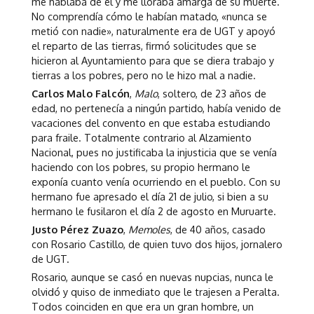
me hablaba de él y me lloraba amarga de su muerte.
No comprendía cómo le habían matado, «nunca se
metió con nadie», naturalmente era de UGT y apoyó
el reparto de las tierras, firmó solicitudes que se
hicieron al Ayuntamiento para que se diera trabajo y
tierras a los pobres, pero no le hizo mal a nadie.
Carlos Malo Falcón
,
Malo
, soltero, de 23 años de
edad, no pertenecía a ningún partido, había venido de
vacaciones del convento en que estaba estudiando
para fraile. Totalmente contrario al Alzamiento
Nacional, pues no justificaba la injusticia que se venía
haciendo con los pobres, su propio hermano le
exponía cuanto venía ocurriendo en el pueblo. Con su
hermano fue apresado el día 21 de julio, si bien a su
hermano le fusilaron el día 2 de agosto en Muruarte.
Justo Pérez Zuazo
,
Memoles
, de 40 años, casado
con Rosario Castillo, de quien tuvo dos hijos, jornalero
de UGT.
Rosario, aunque se casó en nuevas nupcias, nunca le
olvidó y quiso de inmediato que le trajesen a Peralta.
Todos coinciden en que era un gran hombre, un