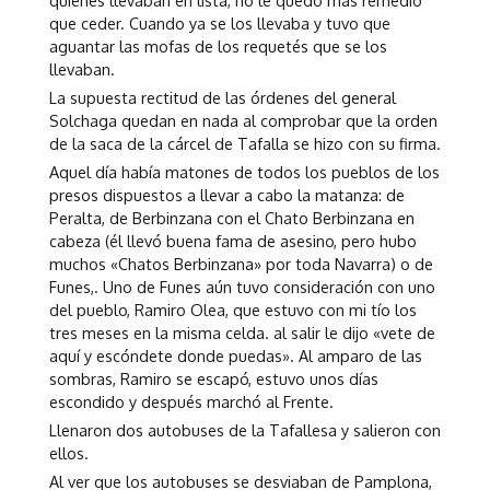
quienes llevaban en lista, no le quedó más remedio
que ceder. Cuando ya se los llevaba y tuvo que
aguantar las mofas de los requetés que se los
llevaban.
La supuesta rectitud de las órdenes del general
Solchaga quedan en nada al comprobar que la orden
de la saca de la cárcel de Tafalla se hizo con su firma.
Aquel día había matones de todos los pueblos de los
presos dispuestos a llevar a cabo la matanza: de
Peralta, de Berbinzana con el Chato Berbinzana en
cabeza (él llevó buena fama de asesino, pero hubo
muchos «Chatos Berbinzana» por toda Navarra) o de
Funes,. Uno de Funes aún tuvo consideración con uno
del pueblo, Ramiro Olea, que estuvo con mi tío los
tres meses en la misma celda. al salir le dijo «vete de
aquí y escóndete donde puedas». Al amparo de las
sombras, Ramiro se escapó, estuvo unos días
escondido y después marchó al Frente.
Llenaron dos autobuses de la Tafallesa y salieron con
ellos.
Al ver que los autobuses se desviaban de Pamplona,