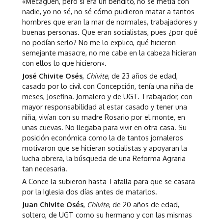
«Mecagüen, pero si era un bendito, no se metía con
nadie, yo no sé, no sé cómo pudieron matar a tantos
hombres que eran la mar de normales, trabajadores y
buenas personas. Que eran socialistas, pues ¿por qué
no podían serlo? No me lo explico, qué hicieron
semejante masacre, no me cabe en la cabeza hicieran
con ellos lo que hicieron».
José Chivite Osés
,
Chivite
, de 23 años de edad,
casado por lo civil con Concepción, tenía una niña de
meses, Josefina. Jornalero y de UGT. Trabajador, con
mayor responsabilidad al estar casado y tener una
niña, vivían con su madre Rosario por el monte, en
unas cuevas. No llegaba para vivir en otra casa. Su
posición económica como la de tantos jornaleros
motivaron que se hicieran socialistas y apoyaran la
lucha obrera, la búsqueda de una Reforma Agraria
tan necesaria.
A Conce la subieron hasta Tafalla para que se casara
por la Iglesia dos días antes de matarlos.
Juan Chivite Osés
,
Chivite
, de 20 años de edad,
soltero, de UGT como su hermano y con las mismas