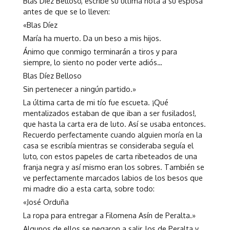
Blas Díez Belloso, escribe su última nota a su esposa
antes de que se lo lleven:
«Blas Díez
María ha muerto. Da un beso a mis hijos.
Ánimo que conmigo terminarán a tiros y para
siempre, lo siento no poder verte adiós…
Blas Díez Belloso
Sin pertenecer a ningún partido.»
La última carta de mi tío fue escueta. ¡Qué
mentalizados estaban de que iban a ser fusilados!,
que hasta la carta era de luto. Así se usaba entonces.
Recuerdo perfectamente cuando alguien moría en la
casa se escribía mientras se consideraba seguía el
luto, con estos papeles de carta ribeteados de una
franja negra y así mismo eran los sobres. También se
ve perfectamente marcados labios de los besos que
mi madre dio a esta carta, sobre todo:
«José Orduña
La ropa para entregar a Filomena Asín de Peralta.»
Algunos de ellos se negaron a salir, los de Peralta y